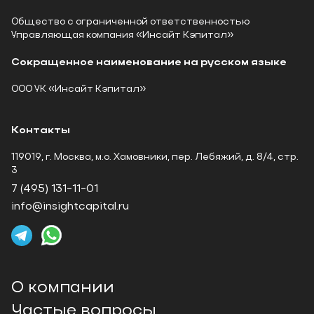
БИК Банка 044030786
Общество с ограниченной ответственностью
ИНН Банка 7728168971
Управляющая компания «Инсайт Кэпитал»
Сокращенное наименование на русском языке
ООО УК «Инсайт Кэпитал»
Контакты
119019, г. Москва, м.о. Хамовники, пер. Лебяжий, д. 8/4, стр.
3
7 (495) 131-11-01
info@insightcapital.ru
О компании
Частые вопросы