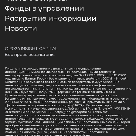
Фонды в управлении
Раскрытие информации
Новости
©
2026
INSIGHT CAPITAL.
Все права защищены.
Лицензия на осуществление деятельности по управлению
инвестиционными фондами, паевыми инвестиционными фондами и
негосударственными пенсионными фондами № 21-000-1-01068 от 23.12.2022
года выдана Банком России без ограничения срока действия. ООО УК «Инсайт
Кэпитал» не совмещает деятельность по доверительному управлению
инвестиционными фондами, паевыми инвестиционными фондами и
негосударственными пенсионными фондами с деятельностью по управлению
ценными бумагами. Получить информацию о фондах и ознакомиться с
Правилами доверительного управления паевыми инвестиционными
фондами, с иными документами, предусмотренными Федеральным законом от
29.11.2001 №156-ФЗ «Об инвестиционных фондах», и нормативными актами в
сфере финансовых рынков можно по адресу:119019, г. Москва, вн. тер. г.
Муниципальный округ Хамовники, пер. Лебяжий, д. 8/4, стр. 3, тел. +7 (495) 131-11-
01, а также на сайте компании – https://insightcapital.ru. Стоимость
инвестиционных паев может увеличиваться и уменьшаться, результаты
инвестирования в прошлом не определяют доходы в будущем, государство не
гарантирует доходность инвестиций в паевые инвестиционные фонды. Перед
приобретением инвестиционных паев следует внимательно ознакомиться с
правилами доверительного управления паевым инвестиционным фондом.
Взимание надбавок (скидок) уменьшит доходность инвестиций в
инвестиционные паи паевого инвестиционного фонда.