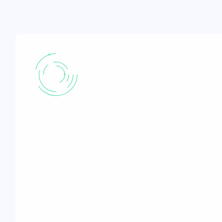
Профессиональная
команда с
глубокими
знаниями
финансового
рынка, права и