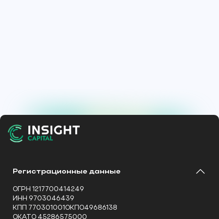
Регистрационные данные
ОГРН 1217700414249
ИНН 9703046439
КПП 770301001ОКПО49686138
ОКАТО 45286575000