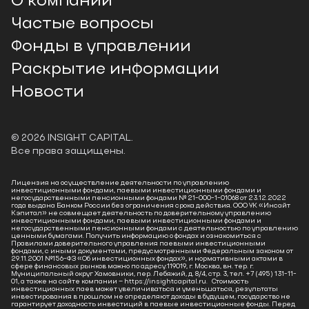
О компании
Частые вопросы
Фонды в управлении
Раскрытие информации
Новости
©
2026
INSIGHT CAPITAL.
Все права защищены.
Лицензия на осуществление деятельности по управлению
инвестиционными фондами, паевыми инвестиционными фондами и
негосударственными пенсионными фондами № 21-000-1-01068 от 23.12.2022
года выдана Банком России без ограничения срока действия. ООО УК «Инсайт
Кэпитал» не совмещает деятельность по доверительному управлению
инвестиционными фондами, паевыми инвестиционными фондами и
негосударственными пенсионными фондами с деятельностью по управлению
ценными бумагами. Получить информацию о фондах и ознакомиться с
Правилами доверительного управления паевыми инвестиционными
фондами, с иными документами, предусмотренными Федеральным законом от
29.11.2001 №156-ФЗ «Об инвестиционных фондах», и нормативными актами в
сфере финансовых рынков можно по адресу:119019, г. Москва, вн. тер. г.
Муниципальный округ Хамовники, пер. Лебяжий, д. 8/4, стр. 3, тел. +7 (495) 131-11-
01, а также на сайте компании – https://insightcapital.ru. Стоимость
инвестиционных паев может увеличиваться и уменьшаться, результаты
инвестирования в прошлом не определяют доходы в будущем, государство не
гарантирует доходность инвестиций в паевые инвестиционные фонды. Перед